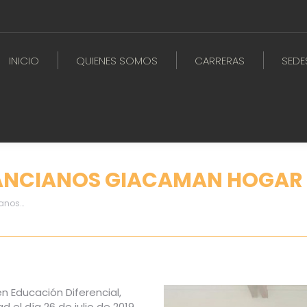
INICIO
QUIENES SOMOS
CARRERAS
SEDE
 ANCIANOS GIACAMAN HOGAR 
ianos…
n Educación Diferencial,
 el día 26 de julio de 2019,