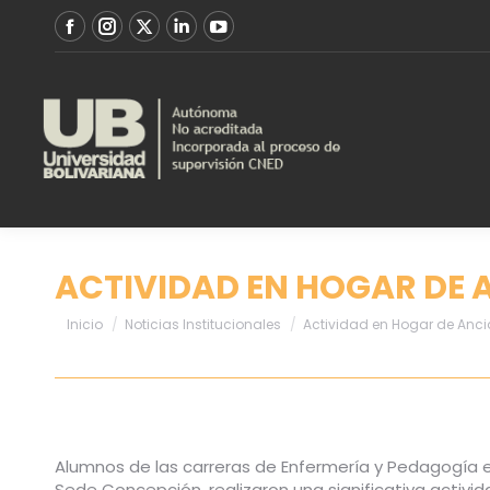
ACTIVIDAD EN HOGAR DE
Estás aquí:
Inicio
Noticias Institucionales
Actividad en Hogar de Anc
Alumnos de las carreras de Enfermería y Pedagogía e
Sede Concepción, realizaron una significativa actividad