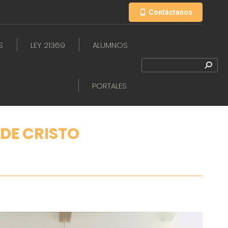
Contáctanos
S
LEY 21369
ALUMNOS
PORTALES
DE CRISTO