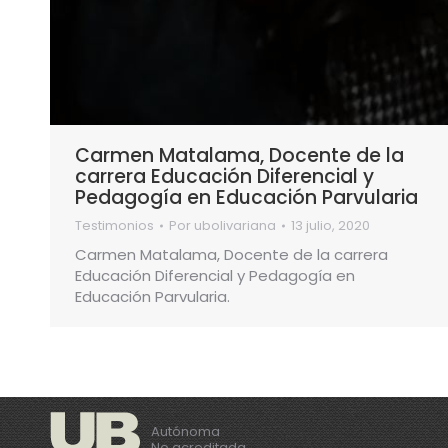
Carmen Matalama, Docente de la
carrera Educación Diferencial y
Pedagogía en Educación Parvularia
Testimonios
Por
ubolivariana
13 julio, 2020
Carmen Matalama, Docente de la carrera
Educación Diferencial y Pedagogía en
Educación Parvularia.
Autónoma
No acreditada