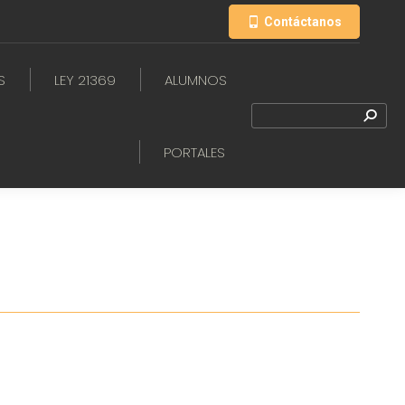
Contáctanos
S
LEY 21369
ALUMNOS
PORTALES