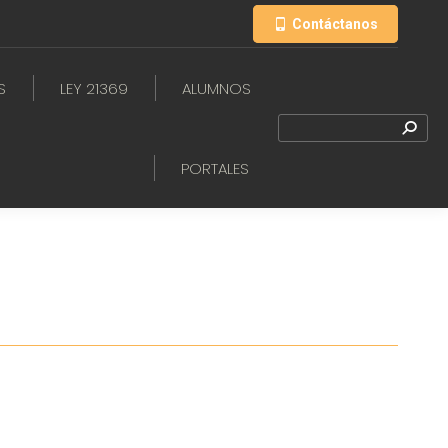
Contáctanos
S
LEY 21369
ALUMNOS
PORTALES