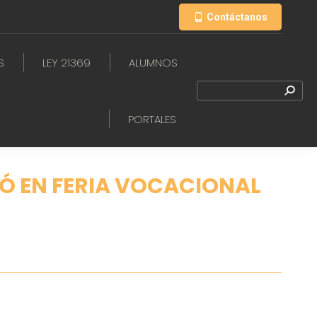
Contáctanos
S
LEY 21369
ALUMNOS
PORTALES
PÓ EN FERIA VOCACIONAL