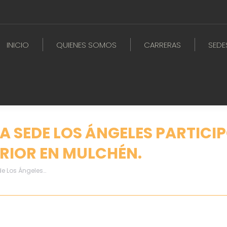
INICIO
QUIENES SOMOS
CARRERAS
SEDE
A SEDE LOS ÁNGELES PARTICI
RIOR EN MULCHÉN.
de Los Ángeles…