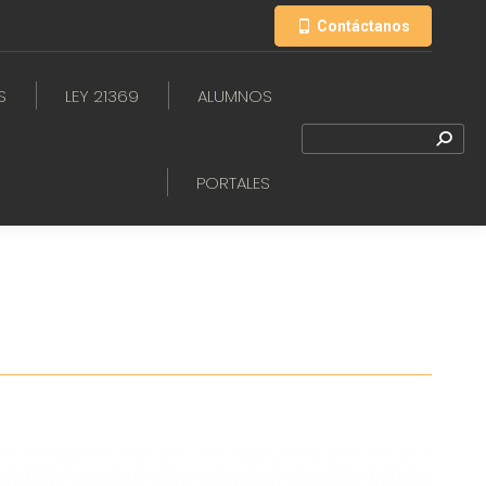
Contáctanos
S
LEY 21369
ALUMNOS
PORTALES