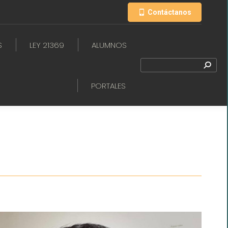
Contáctanos
S
LEY 21369
ALUMNOS
PORTALES