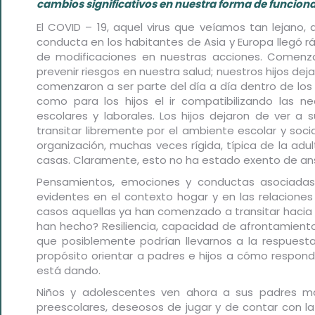
cambios significativos en nuestra forma
de funciona
El COVID – 19, aquel virus que veíamos tan lejan
conducta en los habitantes de Asia y Europa llegó r
de modificaciones en nuestras acciones. Comenza
prevenir riesgos en nuestra salud; nuestros hijos dejar
comenzaron a ser parte del día a día dentro de los
como para los hijos el ir compatibilizando las n
escolares y laborales. Los hijos dejaron de ver a
transitar libremente por el ambiente escolar y soci
organización, muchas veces rígida, típica de la ad
casas. Claramente, esto no ha estado exento de an
Pensamientos, emociones y conductas asociadas
evidentes en el contexto hogar y en las relacione
casos aquellas ya han comenzado a transitar hacia 
han hecho? Resiliencia, capacidad de afrontamiento,
que posiblemente podrían llevarnos a la respuesta
propósito orientar a padres e hijos a cómo respon
está dando.
Niños y adolescentes ven ahora a sus padres má
preescolares, deseosos de jugar y de contar con 