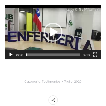
Reproductor
de
vídeo
00:00
02:10
Categoría:
Testimonios
7 julio, 2020