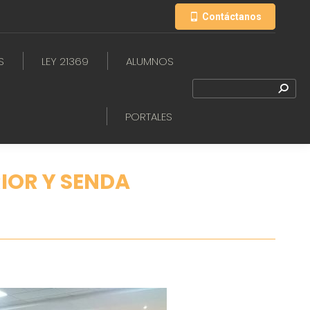
Contáctanos
S
LEY 21369
ALUMNOS
PORTALES
IOR Y SENDA