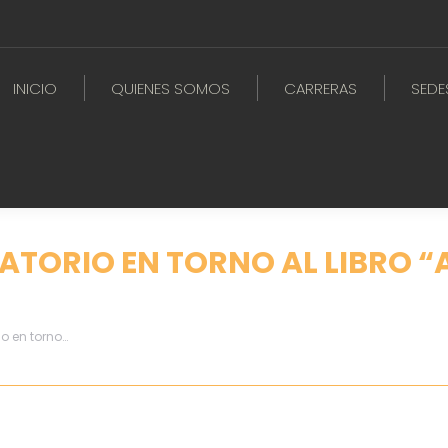
INICIO
QUIENES SOMOS
CARRERAS
SEDE
ORIO EN TORNO AL LIBRO “A
o en torno…