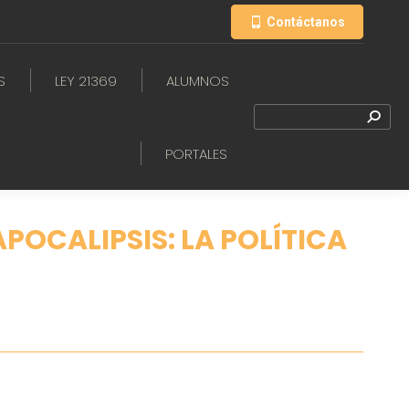
Contáctanos
S
LEY 21369
ALUMNOS
PORTALES
POCALIPSIS: LA POLÍTICA