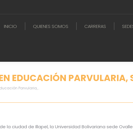
INICIO
QUIENES SOMOS
CARRERAS
SEDE
EN EDUCACIÓN PARVULARIA, S
ducación Parvularia,…
de la ciudad de Illapel
, la Universidad Bolivariana sede Ovall