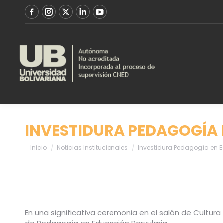
INVESTIDURA PEDAGOGÍA 
Estás aquí:
Inicio
Noticias Institucionales
Investidura Pedagogía en E
En una significativa ceremonia en el salón de Cultura 
de Pedagogía en Educación Parvularia.