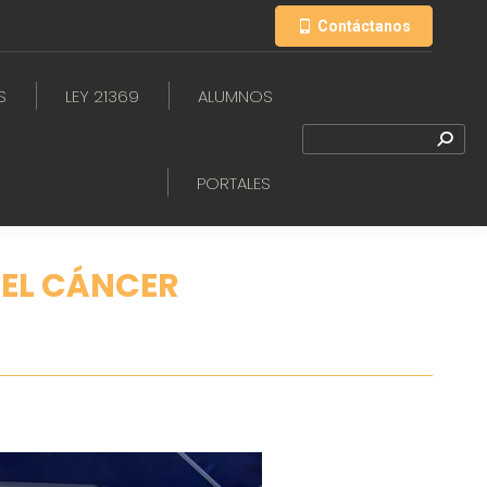
Contáctanos
S
LEY 21369
ALUMNOS
PORTALES
 EL CÁNCER