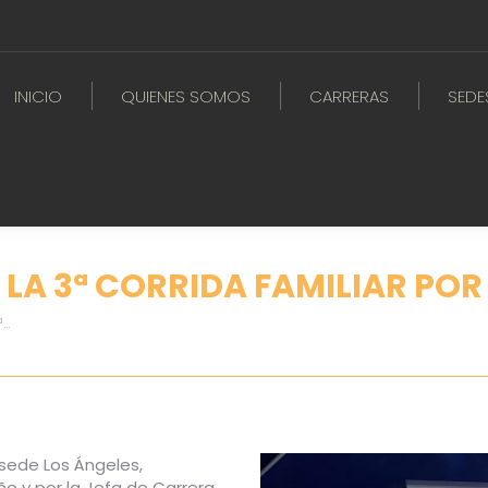
INICIO
QUIENES SOMOS
CARRERAS
SEDE
 LA 3ª CORRIDA FAMILIAR POR
ª…
 sede Los Ángeles,
o y por la Jefa de Carrera,