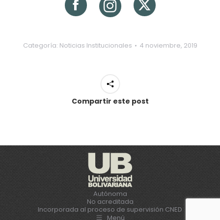
Categoría:
Noticias Institucionales
4 noviembre, 2019
Compartir este post
Autónoma
No acreditada
Incorporada al proceso de supervisión CNED
Menú