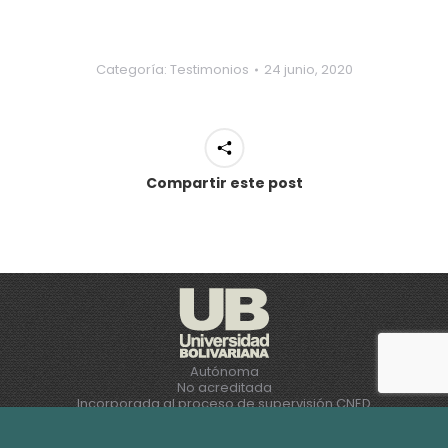
Categoría:
Testimonios
24 junio, 2020
Compartir este post
Autónoma
No acreditada
Incorporada al proceso de supervisión CNED
Menú
© Universidad Bolivariana de Chile