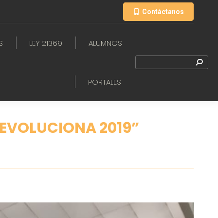
Contáctanos
S
LEY 21369
ALUMNOS
PORTALES
 EVOLUCIONA 2019”